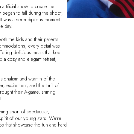
artificial snow to create the
w began to fall during the shoot,
. It was a serendipitous moment
he day.
th the kids and their parents.
commodations, every detail was
fering delicious meals that kept
 a cozy and elegant retreat,
ssionalism and warmth of the
r, excitement, and the thrill of
brought their A-game, shining
t.
ing short of spectacular,
pirit of our young stars. We’re
os that showcase the fun and hard