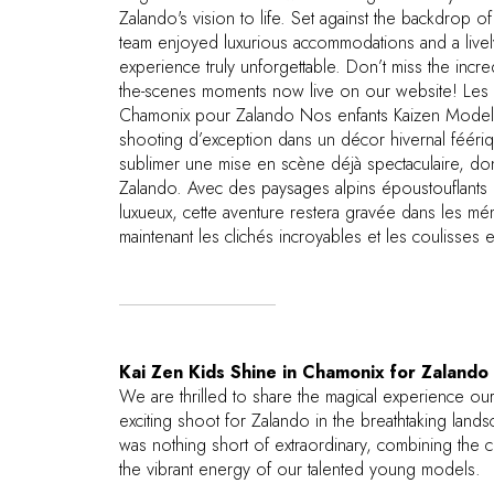
Zalando's vision to life. Set against the backdrop of
team enjoyed luxurious accommodations and a livel
experience truly unforgettable. Don’t miss the incre
the-scenes moments now live on our website! Les En
Chamonix pour Zalando Nos enfants Kaizen Models 
shooting d’exception dans un décor hivernal féériq
sublimer une mise en scène déjà spectaculaire, donn
Zalando. Avec des paysages alpins époustouflants 
luxueux, cette aventure restera gravée dans les 
maintenant les clichés incroyables et les coulisses 
Kai Zen Kids Shine in Chamonix for Zalando
We are thrilled to share the magical experience ou
exciting shoot for Zalando in the breathtaking lan
was nothing short of extraordinary, combining the 
the vibrant energy of our talented young models.