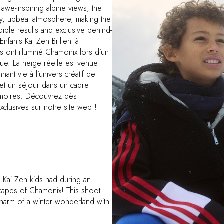
 awe-inspiring alpine views, the
y, upbeat atmosphere, making the
dible results and exclusive behind-
fants Kai Zen Brillent à
ont illuminé Chamonix lors d’un
ue. La neige réelle est venue
ant vie à l’univers créatif de
et un séjour dans un cadre
mémoires. Découvrez dès
exclusives sur notre site web !
r Kai Zen kids had during an
dscapes of Chamonix! This shoot
charm of a winter wonderland with