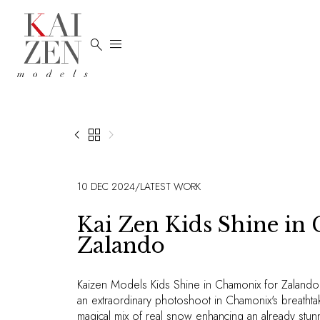





10 DEC 2024
/
LATEST WORK
Kai Zen Kids Shine in
Zalando
Kaizen Models Kids Shine in Chamonix for Zalando
an extraordinary photoshoot in Chamonix's breatht
magical mix of real snow enhancing an already stunni