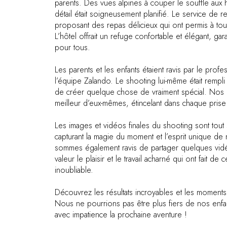
parents. Des vues alpines à couper le souffle au
détail était soigneusement planifié. Le service de re
proposant des repas délicieux qui ont permis à tou
L’hôtel offrait un refuge confortable et élégant, ga
pour tous.
Les parents et les enfants étaient ravis par le profe
l’équipe Zalando. Le shooting lui-même était rempli d
de créer quelque chose de vraiment spécial. Nos 
meilleur d’eux-mêmes, étincelant dans chaque prise 
Les images et vidéos finales du shooting sont tout 
capturant la magie du moment et l’esprit unique de
sommes également ravis de partager quelques vidé
valeur le plaisir et le travail acharné qui ont fait d
inoubliable.
Découvrez les résultats incroyables et les moments
Nous ne pourrions pas être plus fiers de nos enfan
avec impatience la prochaine aventure !