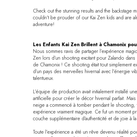
Check out the stunning results and the backstage
couldn’t be prouder of our Kai Zen kids and are al
adventure!
Les Enfants Kai Zen Brillent à Chamonix po
Nous sommes ravis de partager l’expérience magiq
Zen lors d’un shooting excitant pour Zalando dans 
de Chamonix ! Ce shooting était tout simplement ex
d’un pays des merveilles hivernal avec l’énergie 
talentueux.
L’équipe de production avait initialement installé u
artificielle pour créer le décor hivernal parfait. Ma
neige a commencé à tomber pendant le shooting, t
expérience vraiment magique. Ce fut un moment pro
couche supplémentaire d’authenticité et de joie à l
Toute l’expérience a été un rêve devenu réalité p