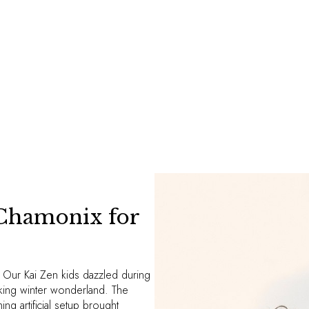
 Chamonix for
 Our Kai Zen kids dazzled during
aking winter wonderland. The
ng artificial setup brought