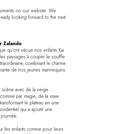
 moments on our website. We
ready looking forward to the next
ur Zalando
ue qu’ont vécue nos enfants Kai
les paysages à couper le souffle
traordinaire, combinant le charme
vibrante de nos jeunes mannequins
ne scène avec de la neige
is comme par magie, de la vraie
ransformant le plateau en une
videntiel qui a ajouté une
a journée.
our les enfants comme pour leurs