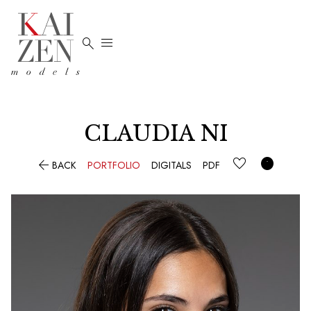


CLAUDIA NI


BACK
PORTFOLIO
DIGITALS
PDF