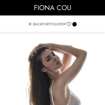
FIONA COU


BACK
PORTFOLIO
PDF