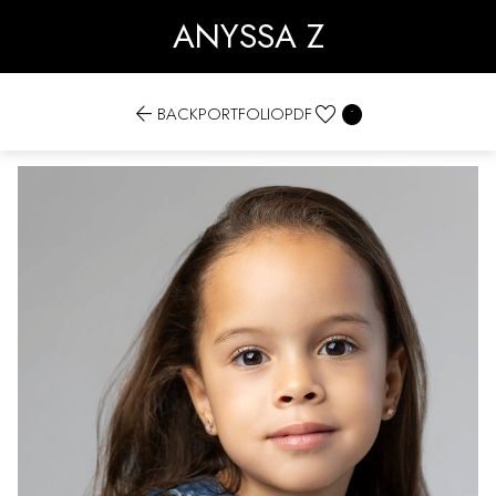
ANYSSA Z


BACK
PORTFOLIO
PDF