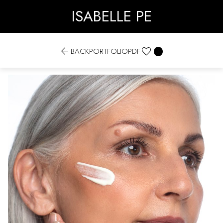
ISABELLE PE


BACK
PORTFOLIO
PDF